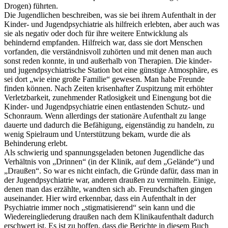
Drogen) führten.
Die Jugendlichen beschreiben, was sie bei ihrem Aufenthalt in der
Kinder- und Jugendpsychiatrie als hilfreich erlebten, aber auch was
sie als negativ oder doch für ihre weitere Entwicklung als
behindernd empfanden. Hilfreich war, dass sie dort Menschen
vorfanden, die verständnisvoll zuhörten und mit denen man auch
sonst reden konnte, in und außerhalb von Therapien. Die kinder-
und jugendpsychiatrische Station bot eine günstige Atmosphäre, es
sei dort „wie eine große Familie“ gewesen. Man habe Freunde
finden können. Nach Zeiten krisenhafter Zuspitzung mit erhöhter
Verletzbarkeit, zunehmender Ratlosigkeit und Einengung bot die
Kinder- und Jugendpsychiatrie einen entlastenden Schutz- und
Schonraum. Wenn allerdings der stationäre Aufenthalt zu lange
dauerte und dadurch die Befähigung, eigenständig zu handeln, zu
wenig Spielraum und Unterstützung bekam, wurde die als
Behinderung erlebt.
Als schwierig und spannungsgeladen betonen Jugendliche das
Verhältnis von „Drinnen“ (in der Klinik, auf dem „Gelände“) und
„Draußen“. So war es nicht einfach, die Gründe dafür, dass man in
der Jugendpsychiatrie war, anderen draußen zu vermitteln. Einige,
denen man das erzählte, wandten sich ab. Freundschaften gingen
auseinander. Hier wird erkennbar, dass ein Aufenthalt in der
Psychiatrie immer noch „stigmatisierend“ sein kann und die
Wiedereingliederung draußen nach dem Klinikaufenthalt dadurch
erschwert ist. Es ist zu hoffen, dass die Berichte in diesem Buch