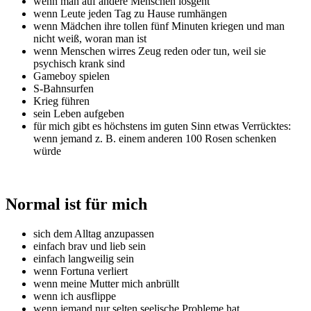
wenn man auf andere Menschen losgeht
wenn Leute jeden Tag zu Hause rumhängen
wenn Mädchen ihre tollen fünf Minuten kriegen und man
nicht weiß, woran man ist
wenn Menschen wirres Zeug reden oder tun, weil sie
psychisch krank sind
Gameboy spielen
S-Bahnsurfen
Krieg führen
sein Leben aufgeben
für mich gibt es höchstens im guten Sinn etwas Verrücktes:
wenn jemand z. B. einem anderen 100 Rosen schenken
würde
Normal ist für mich
sich dem Alltag anzupassen
einfach brav und lieb sein
einfach langweilig sein
wenn Fortuna verliert
wenn meine Mutter mich anbrüllt
wenn ich ausflippe
wenn jemand nur selten seelische Probleme hat