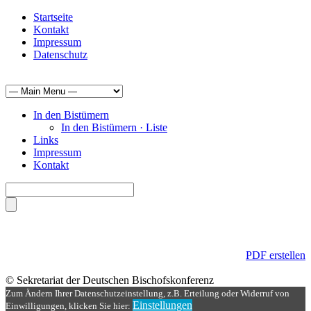
Startseite
Kontakt
Impressum
Datenschutz
In den Bistümern
In den Bistümern · Liste
Links
Impressum
Kontakt
PDF erstellen
© Sekretariat der Deutschen Bischofskonferenz
Zum Ändern Ihrer Datenschutzeinstellung, z.B. Erteilung oder Widerruf von
Einstellungen
Einwilligungen, klicken Sie hier: