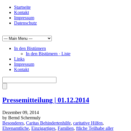
Startseite
Kontakt
Impressum
Datenschutz
In den Bistümern
In den Bistümern · Liste
Links
Impressum
Kontakt
Pressemitteilung | 01.12.2014
Dezember 09, 2014
by Bernd Schermuly
Besonderes
,
Caritas Behindertenhilfe
,
caritative Hilfen
,
Ehrenamtliche
,
Einzigartiges
,
Familien
,
ftliche Teilhabe aller